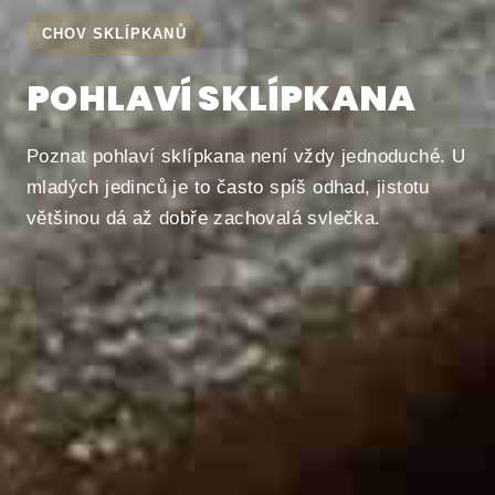
CHOV SKLÍPKANŮ
POHLAVÍ SKLÍPKANA
Poznat pohlaví sklípkana není vždy jednoduché. U
mladých jedinců je to často spíš odhad, jistotu
většinou dá až dobře zachovalá svlečka.