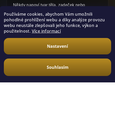
Někdy napoví tvar těla, zadeček nebo
proporce. U mladých jedinců je to ale často
Používáme cookies, abychom Vám umožnili
nepřesné.
pohodlné prohlížení webu a díky analýze provozu
webu neustále zlepšovali jeho funkce, výkon a
použitelnost.
Více informací
Dospělý samec
Nastavení
Po dospělostním svleku bývá určení mnohem
jednodušší. Často má bulby a tibiální háky.
Souhlasím
Určení podle svlečky
Po svleku se prohlíží spodní část zadečku.
Pokud je svlečka dostatečně zachovalá, dá se
podle ní pohlaví určit mnohem lépe než podle
fotky živého sklípkana.