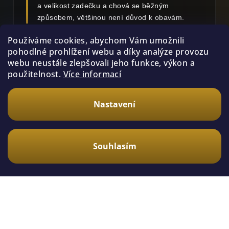
a velikost zadečku a chová se běžným
způsobem, většinou není důvod k obavám.
Používáme cookies, abychom Vám umožnili
pohodlné prohlížení webu a díky analýze provozu
webu neustále zlepšovali jeho funkce, výkon a
Mláďata
použitelnost.
Více informací
Malé sklípkany krmíme častěji. Obvykle
jednou až dvakrát týdně podle velikosti a
Nastavení
aktivity.
Souhlasím
Odrostlí jedinci
Většině odrostlých sklípkanů stačí jedno
krmení týdně.