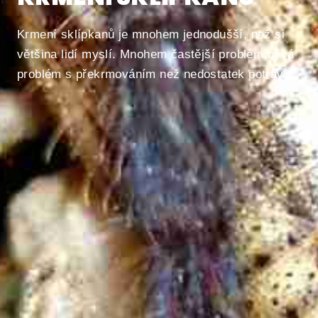
Krmení sklípkanů je mnohem jednodušší, než si
většina lidí myslí. Mnohem častější problém bývá
problém s překrmováním než nedostatek potravy.