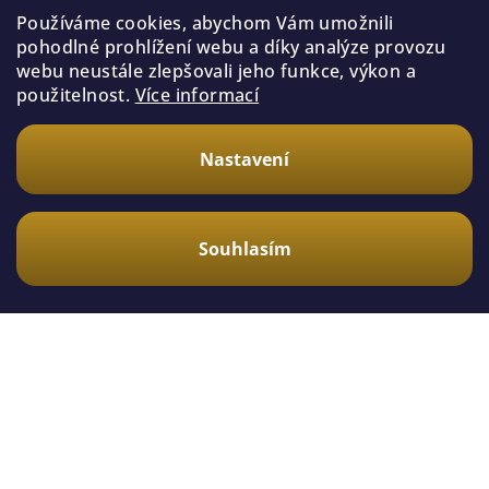
Používáme cookies, abychom Vám umožnili
Druhy, které bychom
pohodlné prohlížení webu a díky analýze provozu
zvažovali
webu neustále zlepšovali jeho funkce, výkon a
použitelnost.
Více informací
Norové druhy jsou hodně zajímavé, ale ne
všechny bychom doporučili začátečníkovi.
Nastavení
Některé jsou rychlé, obrannější nebo prostě
hodně skryté.
Souhlasím
Heterothele villosella
Haplopelma / Cyriopagopus skupina spíš
pro zkušenější
Chilobrachys sp. spíš pro pokročilejší
chovatele
Některé africké norové druhy až po získání