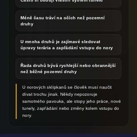
Často si budují vlastní systém tunelů
Méně času tráví na očích než pozemní
druhy
U mnoha druhů je zajímavé sledovat
úpravy terária a zapřádání vstupu do nory
Řada druhů bývá rychlejší nebo obrannější
než běžné pozemní druhy
U norových sklípkanů se člověk musí naučit
dívat trochu jinak. Někdy nepozoruje
samotného pavouka, ale stopy jeho práce, nové
tunely, zapřádání nebo změny kolem vstupu do
nory.