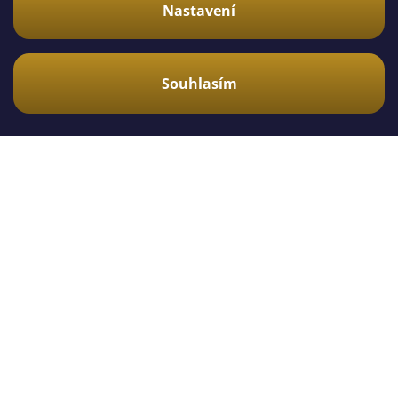
Nastavení
Korek a listí
Kůra, korek a listí pomáhají vytvořit úkryty,
Souhlasím
členitost a přirozenější prostředí.
Co používáme my?
Rašelinu
Rašelinu s pískem
Stínky
Korkovou kůru