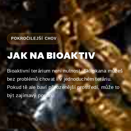
POKROČILEJŠÍ CHOV
JAK NA BIOAKTIV
Bioaktivní terárium není nutnost. Sklípkana můžeš
bez problémů chovat i v jednoduchém teráriu.
Pokud tě ale baví přirozenější prostředí, může to
být zajímavý posun.