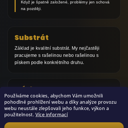
Když je špatně založené, problémy jen schová
na později.
Substrát
Základ je kvalitní substrát. My nejčastěji
pracujeme s rašelinou nebo rašelinou s
pískem podle konkrétního druhu.
Stínky
Používáme cookies, abychom Vám umožnili
Pomáhají se zbytky potravy a organickým
pohodlné prohlížení webu a díky analýze provozu
materiálem. Nejsou ale náhrada za správný
webu neustále zlepšovali jeho funkce, výkon a
použitelnost.
Více informací
chov.