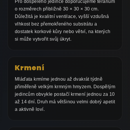
Pro dospělého jedince doporučujeme terárium
o rozměrech přibližně 30 × 30 × 30 cm.
Důležitá je kvalitní ventilace, vyšší vzdušná
vlhkost bez přemokřeného substrátu a
dostatek korkové kůry nebo větví, na kterých
si může vytvořit svůj úkryt.
Krmení
Mláďata krmíme jednou až dvakrát týdně
přiměřeně velkým krmným hmyzem. Dospělým
jedincům obvykle postačí krmení jednou za 10
až 14 dní. Druh má většinou velmi dobrý apetit
a aktivně loví.