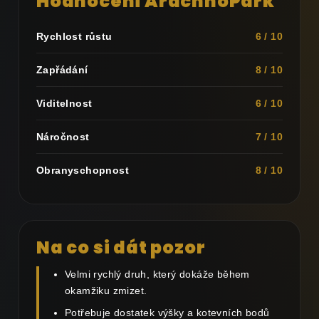
Hodnocení ArachnoPark
Rychlost růstu
6 / 10
Zapřádání
8 / 10
Viditelnost
6 / 10
Náročnost
7 / 10
Obranyschopnost
8 / 10
Na co si dát pozor
Velmi rychlý druh, který dokáže během
okamžiku zmizet.
Potřebuje dostatek výšky a kotevních bodů