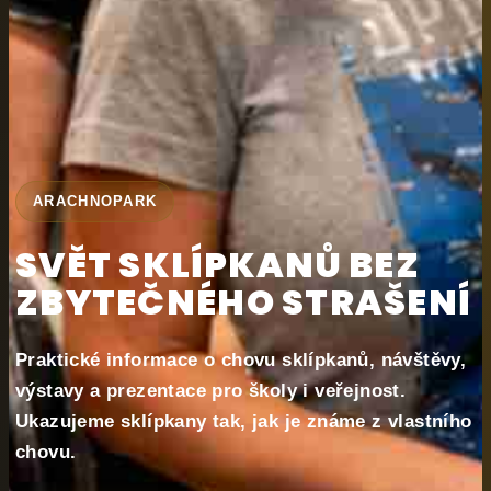
ARACHNOPARK
SVĚT SKLÍPKANŮ BEZ
ZBYTEČNÉHO STRAŠENÍ
Praktické informace o chovu sklípkanů, návštěvy,
výstavy a prezentace pro školy i veřejnost.
Ukazujeme sklípkany tak, jak je známe z vlastního
chovu.